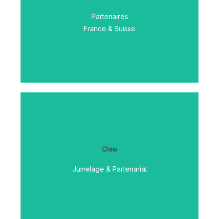
Découvrir
Partenaires
France & Suisse
Chine
Découvrir
Jumelage & Partenariat