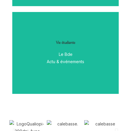
Vie étudiante
Découvrir
Le Bde
Actu & événements
JE RESERVE MA PLACE