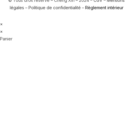
© Tous droit réservé – Chéng Xìn – 2024 –
CGV
–
Mentions
légales
–
Politique de confidentialité
–
Règlement intérieur
×
×
Panier