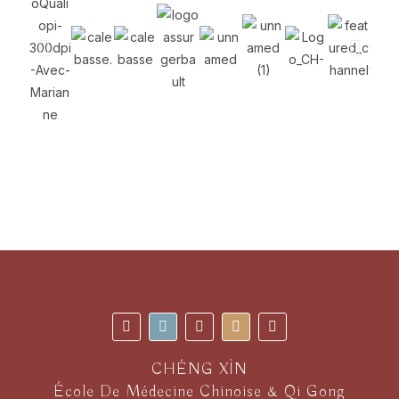
CHÉNG XÌN
École De Médecine Chinoise & Qi Gong