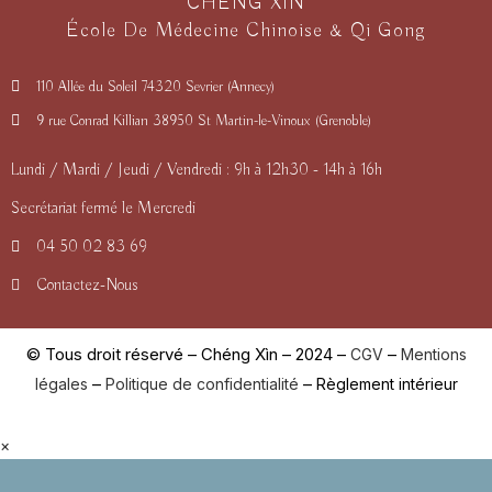
CHÉNG XÌN
École De Médecine Chinoise & Qi Gong
110 Allée du Soleil 74320 Sevrier (Annecy)
9 rue Conrad Killian 38950 St Martin-le-Vinoux (Grenoble)
Lundi / Mardi / Jeudi / Vendredi : 9h à 12h30 - 14h à 16h
Secrétariat fermé le Mercredi
04 50 02 83 69
Contactez-Nous
© Tous droit réservé – Chéng Xìn – 2024 –
–
CGV
Mentions
–
–
légales
Politique de confidentialité
Règlement intérieur
×