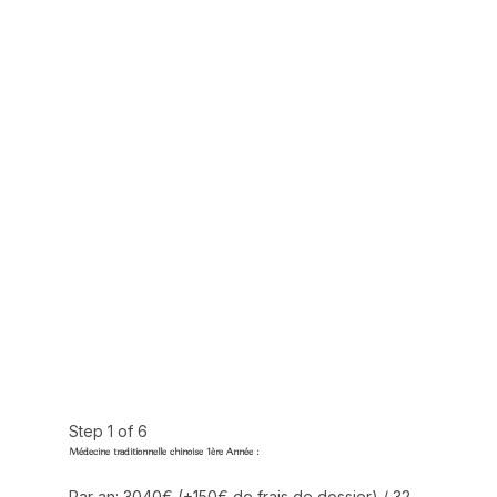
FORMULAIRE MTC
CLASSIQUE
JE M'INSCRIS EN
PREMIÈRE ANNÉE
Step
1
of 6
Médecine traditionnelle chinoise 1ère Année :
Par an: 3040€ (+150€ de frais de dossier) / 32