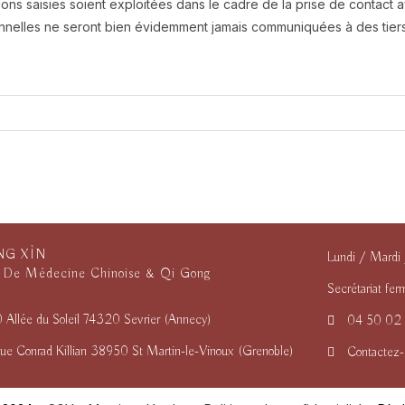
ions saisies soient exploitées dans le cadre de la prise de contact 
elles ne seront bien évidemment jamais communiquées à des tiers.
NG XÌN
Lundi / Mardi 
 De Médecine Chinoise & Qi Gong
Secrétariat fe
0 Allée du Soleil 74320 Sevrier (Annecy)
04 50 02
rue Conrad Killian 38950 St Martin-le-Vinoux (Grenoble)
Contactez