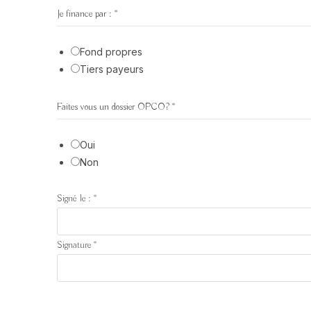
Je finance par :
*
Fond propres
Tiers payeurs
Faites vous un dossier OPCO?
*
Oui
Non
Signé le :
*
Signature
*