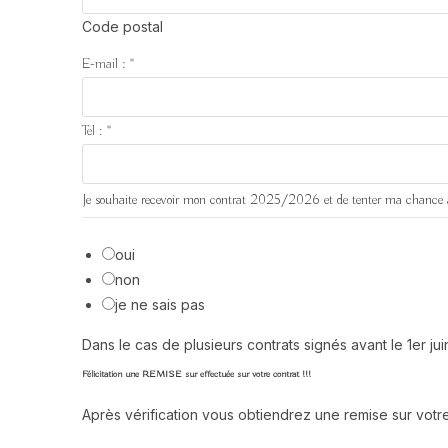
Code postal
E-mail :
*
Tel :
*
Je souhaite recevoir mon contrat 2025/2026 et de tenter ma chance a
oui
non
je ne sais pas
Dans le cas de plusieurs contrats signés avant le 1er ju
Félicitation une REMISE sur effectuée sur votre contrat !!!
Après vérification vous obtiendrez une remise sur votre 