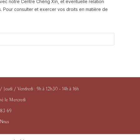
avec notre Centre Chéng Xìn, et éventuelle relation
 Pour consulter et exercer vos droits en matière de
/ Jeudi / Vendredi : 9h à 12h30 - 14h à 16h
rmé le Mercredi
 83 69
-Nous