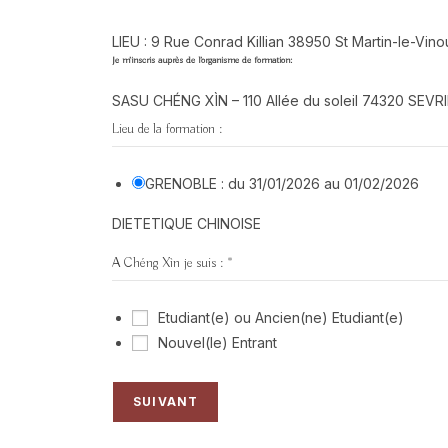
LIEU : 9 Rue Conrad Killian 38950 St Martin-le-Vi
Je m’inscris auprès de l’organisme de formation:
SASU CHÉNG XÌN – 110 Allée du soleil 74320 SEVR
Lieu de la formation :
GRENOBLE : du 31/01/2026 au 01/02/2026
DIETETIQUE CHINOISE
A Chéng Xìn je suis :
*
Etudiant(e) ou Ancien(ne) Etudiant(e)
Nouvel(le) Entrant
SUIVANT