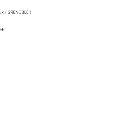
noux ( GRENOBLE )
IER