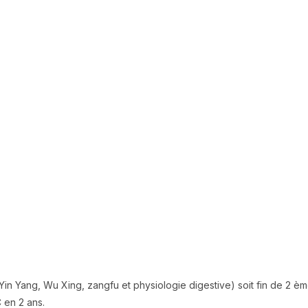
JE M'INSCRIS À GRENOBLE
(Yin Yang, Wu Xing, zangfu et physiologie digestive) soit fin de 2
 en 2 ans.