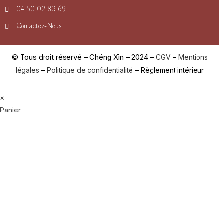
04 50 02 83 69
Contactez-Nous
© Tous droit réservé – Chéng Xìn – 2024 –
–
CGV
Mentions
–
–
légales
Politique de confidentialité
Règlement intérieur
×
Panier