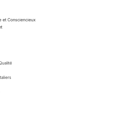
e et Consciencieux
nt
 Qualité
aliers
g