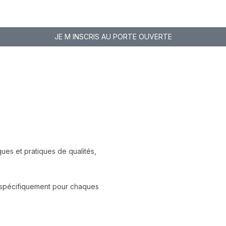
JE M INSCRIS AU PORTE OUVERTE
Médecine Traditionnelle chinoise
2 ans Intensif ou 5 ans,
Etude du Corps humain
ues et pratiques de qualités,
spécifiquement pour chaques