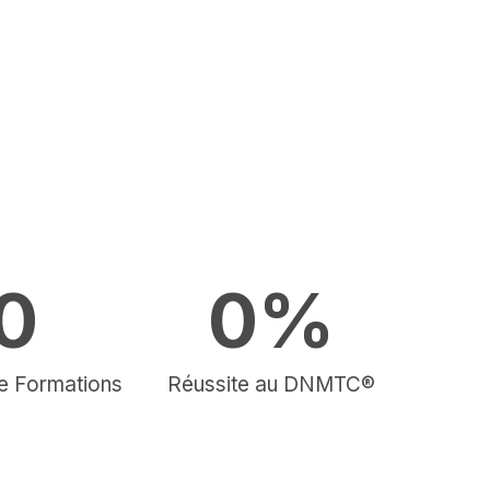
0
0
%
e Formations
Réussite au DNMTC®