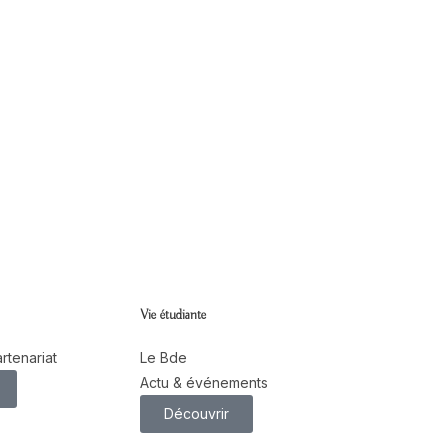
Spécialisations
Toute l'année
Des Formations Courtes
Vie étudiante
rtenariat
Le Bde
Actu & événements
Découvrir