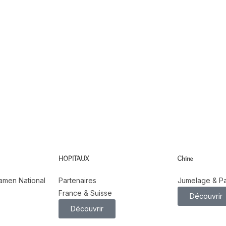
Qi Gong
Enseignant Zhi Neng
Qi Gong
HOPITAUX
Chine
xamen National
Partenaires
Jumelage & Pa
France & Suisse
Découvrir
Découvrir