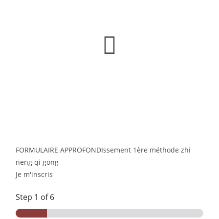
Découvrez Nos Formations
FORMULAIRE APPROFONDIssement 1ère méthode zhi
neng qi gong
Je m'inscris
Step
1
of 6